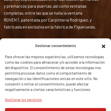
y premarcos para puertas, así como ventanas
completas, entre las que se halla la ventana
ROVENT, patentada por Carpintería Rodriguez, y
fabricada en exclusiva en la fábrica de Figueruelas.
Textos Legales
Gestionar consentimiento
Política de privacidad y Aviso legal
Para ofrecer las mejores experiencias, utilizamos tecnologías
Política de Cookies
como las cookies para almacenar y/o acceder a la información
del dispositivo. El consentimiento de estas tecnologías nos
permitirá procesar datos como el comportamiento de
Calidad
navegación o las identificaciones únicas en este sitio. No
consentir o retirar el consentimiento, puede afectar
negativamente a ciertas características y funciones.
Gestionar los servicios