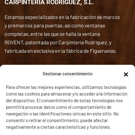
CARPINTERÍA RODRÍGUEZ, S.L.
Estamos especializados en la fabricación de marcos
y premarcos para puertas, así como ventanas
completas, entre las que se halla la ventana
ROVENT, patentada por Carpintería Rodriguez, y
fabricada en exclusiva en la fábrica de Figueruelas.
Textos Legales
Gestionar consentimiento
Política de privacidad y Aviso legal
Para ofrecer las mejores experiencias, utilizamos tecnologías
como las cookies para almacenar y/o acceder a la información
Política de Cookies
del dispositivo. El consentimiento de estas tecnologías nos
permitirá procesar datos como el comportamiento de
Calidad
navegación o las identificaciones únicas en este sitio. No
consentir o retirar el consentimiento, puede afectar
negativamente a ciertas características y funciones.