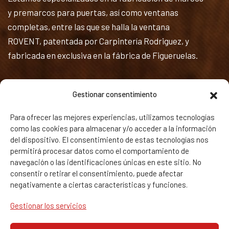
y premarcos para puertas, así como ventanas
completas, entre las que se halla la ventana
ROVENT, patentada por Carpintería Rodriguez, y
fabricada en exclusiva en la fábrica de Figueruelas.
Textos Legales
Gestionar consentimiento
Política de privacidad y Aviso legal
Para ofrecer las mejores experiencias, utilizamos tecnologías
como las cookies para almacenar y/o acceder a la información
Política de Cookies
del dispositivo. El consentimiento de estas tecnologías nos
permitirá procesar datos como el comportamiento de
Calidad
navegación o las identificaciones únicas en este sitio. No
consentir o retirar el consentimiento, puede afectar
negativamente a ciertas características y funciones.
Gestionar los servicios